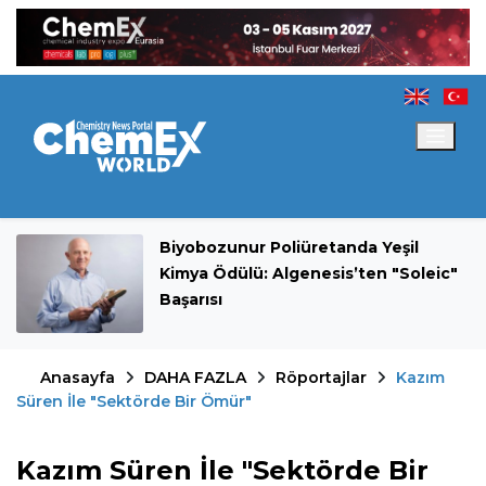
Biyobozunur Poliüretanda Yeşil
Kimya Ödülü: Algenesis’ten "Soleic"
Başarısı
Anasayfa
DAHA FAZLA
Röportajlar
Kazım
Süren İle "Sektörde Bir Ömür"
Kazım Süren İle "Sektörde Bir