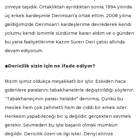
zirveye taşıdık. Ortaklıktan ayrıldıktan sonra, 1994 yılında
üç erkek kardeşimle Derimsan’a ortak ettim. 2008 yılına
geldiğimizde Derimsan’ı kardeşlerime devrederek kendi
yolumu kendi ismimle sürdürme kararı aldım ve o günden
bu yana faaliyetlerime Kazım Süren Deri çatısı altında
devam ediyorum.
◆Dericilik sizin için ne ifade ediyor?
Bizim işimiz oldukça meşakkatli bir iştir. Eskiden haca
gidenlere paralarını tabakhanelerle değiştirildiği söylenir;
“Tabakhaneçinin parası helaldir” denirmiş. Çünkü bu
meslek hem çok zahmetli hem de ciddi bir emek ister.
Herkesin yapabileceği bir iş değildir; gerçekten sevmek
gerekir. Sevmeden bu işte başarılı olmak mümkün
değildir. Dericilik özen ve ilgi ister. Deriyi elinize