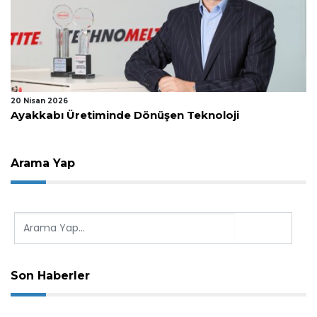
28 Kasım 2025
Kimya ve Vizyon Buluştu: Kemal Ersudaş ile
‘Organik’ Bir Sohbet
Arama Yap
Son Haberler