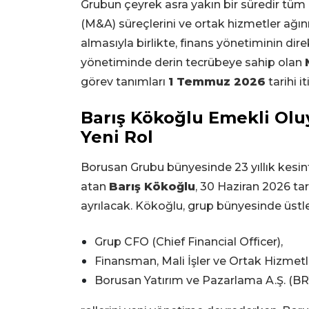
Grubun çeyrek asra yakın bir süredir tüm 
(M&A) süreçlerini ve ortak hizmetler ağın
almasıyla birlikte, finans yönetiminin dir
yönetiminde derin tecrübeye sahip olan
görev tanımları
1 Temmuz 2026
tarihi i
Barış Kökoğlu Emekli Olu
Yeni Rol
Borusan Grubu bünyesinde 23 yıllık kesin
atan
Barış Kökoğlu
, 30 Haziran 2026 tar
ayrılacak. Kökoğlu, grup bünyesinde üstle
Grup CFO (Chief Financial Officer),
Finansman, Mali İşler ve Ortak Hizmetl
Borusan Yatırım ve Pazarlama A.Ş. (B