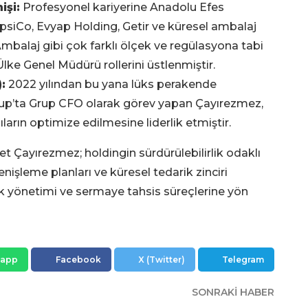
işi:
Profesyonel kariyerine Anadolu Efes
siCo, Evyap Holding, Getir ve küresel ambalaj
Ambalaj gibi çok farklı ölçek ve regülasyona tabi
ke Genel Müdürü rollerini üstlenmiştir.
:
2022 yılından bu yana lüks perakende
up’ta Grup CFO olarak görev yapan Çayırezmez,
ların optimize edilmesine liderlik etmiştir.
 Çayırezmez; holdingin sürdürülebilirlik odaklı
 genişleme planları ve küresel tedarik zinciri
sk yönetimi ve sermaye tahsis süreçlerine yön
sapp
Facebook
X (Twitter)
Telegram
SONRAKI HABER