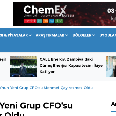
SI & PİYASALAR
ARAŞTIRMALAR
BÖLGELER
UYGULA
şil
CALL Energy, Zambiya’daki
Güneş Enerjisi Kapasitesini İkiye
Katlıyor
’nun Yeni Grup CFO’su Mehmet Çayırezmez Oldu
Yeni Grup CFO’su
A
 Oldu