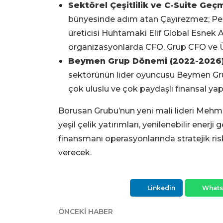
Sektörel Çeşitlilik ve C-Suite Geçm
bünyesinde adım atan Çayırezmez; Pep
üreticisi Huhtamaki Elif Global Esnek 
organizasyonlarda CFO, Grup CFO ve Ül
Beymen Grup Dönemi (2022-2026)
sektörünün lider oyuncusu Beymen Gr
çok uluslu ve çok paydaşlı finansal yapı
Borusan Grubu’nun yeni mali lideri Mehmet
yeşil çelik yatırımları, yenilenebilir enerji
finansmanı operasyonlarında stratejik ri
verecek.
Linkedin
What
ÖNCEKI HABER