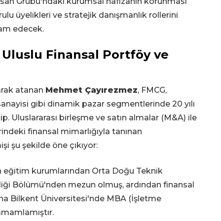
rusan Grubu'ndaki kurumsal hafızanın korunması
u üyelikleri ve stratejik danışmanlık rollerini
am edecek.
luslu Finansal Portföy ve
larak atanan
Mehmet Çayırezmez
, FMCG,
 sanayisi gibi dinamik pazar segmentlerinde 20 yılı
p. Uluslararası birleşme ve satın almalar (M&A) ile
ndeki finansal mimarlığıyla tanınan
i şu şekilde öne çıkıyor:
n eğitim kurumlarından Orta Doğu Teknik
iği Bölümü'nden mezun olmuş, ardından finansal
 Bilkent Üniversitesi'nde MBA (İşletme
amamlamıştır.