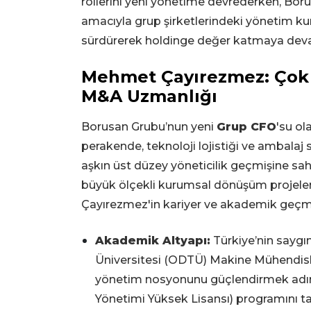
rollerini yeni yönetime devrederken, Bo
amacıyla grup şirketlerindeki yönetim kurul
sürdürerek holdinge değer katmaya dev
Mehmet Çayırezmez: Çok U
M&A Uzmanlığı
Borusan Grubu’nun yeni
Grup CFO
'su o
perakende, teknoloji lojistiği ve ambalaj
aşkın üst düzey yöneticilik geçmişine sahi
büyük ölçekli kurumsal dönüşüm projeleri
Çayırezmez'in kariyer ve akademik geçmiş
Akademik Altyapı:
Türkiye’nin saygı
Üniversitesi (ODTÜ) Makine Mühendisl
yönetim nosyonunu güçlendirmek adına
Yönetimi Yüksek Lisansı) programını t