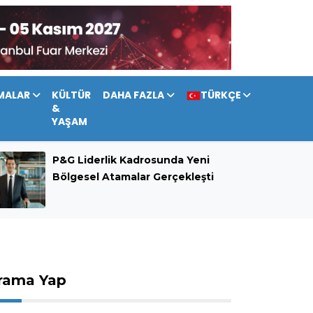
MALAR
KÜLTÜR
DAHA FAZLA
TÜRKÇE
&
YAŞAM
P&G Liderlik Kadrosunda Yeni
Bölgesel Atamalar Gerçekleşti
rama Yap