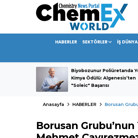
HABERLER
SEKTÖRLER
İŞ DÜNYA
mini 389,9
Biyobozunur Poliüretanda Ye
rdı
Kimya Ödülü: Algenesis’ten
"Soleic" Başarısı
Anasayfa
HABERLER
Borusan Grubu
Borusan Grubu’nun 
Mehmet Çayırezmez