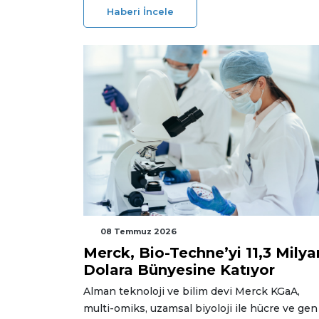
laboratuvar modeli sayesinde bugüne kadar 1
Haberi İncele
mezun üç elektrik dağıtım şirketinde istihda
edildi.
08 Temmuz 2026
Merck, Bio-Techne’yi 11,3 Milya
Dolara Bünyesine Katıyor
Alman teknoloji ve bilim devi Merck KGaA,
multi-omiks, uzamsal biyoloji ile hücre ve gen