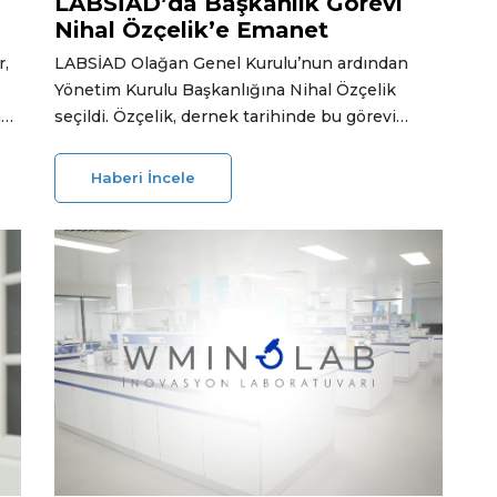
LABSİAD’da Başkanlık Görevi
Nihal Özçelik’e Emanet
r,
LABSİAD Olağan Genel Kurulu’nun ardından
Yönetim Kurulu Başkanlığına Nihal Özçelik
n
seçildi. Özçelik, dernek tarihinde bu görevi
üstlenen ilk kadın başkan olurken, yeni
dönemde şeffaf ve katılımcı bir yönetim anlayışı
Haberi İncele
hedeflendiği bildirildi.