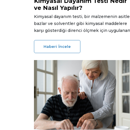
Kimyasal Dayanım Testi Nedir
ve Nasıl Yapılır?
Kimyasal dayanım testi, bir malzemenin asitle
bazlar ve solventler gibi kimyasal maddelere
karşı gösterdiği direnci ölçmek için uygulana
kritik bir laboratuvar analizidir. Bu yazıda,
kimyasal dayanım testinin ne olduğu, neden
Haberi İncele
önemli olduğu ve nasıl yapıldığına dair temel
bilgileri ele alıyoruz.