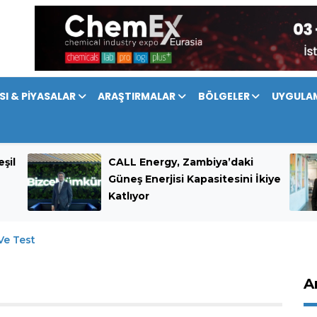
SI & PİYASALAR
ARAŞTIRMALAR
BÖLGELER
UYGULA
şil
CALL Energy, Zambiya’daki
Güneş Enerjisi Kapasitesini İkiye
Katlıyor
Ve Test
A