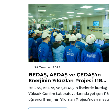
29 Temmuz 2026
BEDAŞ, AEDAŞ ve ÇEDAŞ’ın
Enerjinin Yıldızları Projesi 118
Yeni Mezun Verdi
BEDAŞ, AEDAŞ ve ÇEDAŞ'ın liselerde kurduğ
Yüksek Gerilim Laboratuvarlarında yetişen 118
öğrenci Enerjinin Yıldızları Projesi'nden mez
oldu. Teorik eğitimi uygulama ile birleştiren