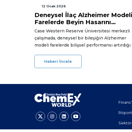
12 Ocak 2026
Deneysel İlaç Alzheimer Model
Farelerde Beyin Hasarını
Geriletti
Case Western Reserve Üniversitesi merkezli
çalışmada, deneysel bir bileşiğin Alzheimer
modeli farelerde bilişsel performansı artırdığı
beyin hasarına ilişkin bulguları azalttığı bildiril
Araştırma, hastalığın yalnızca yavaşlatılması
Haberi İncele
değil, bazı etkilerinin geri çevrilebilmesi
ihtimalini de gündeme taşıyor.
Finans 
Röport
Sektör