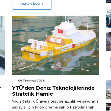
57
Amerikan Kimya Cemiyeti’nden (ACS) "Yeşil
Haberi İncele
m
Kimya Meydan Okuması Ödülü"nü aldı.
08 Temmuz 2026
r
YTÜ’den Deniz Teknolojilerinde
Stratejik Hamle
Yıldız Teknik Üniversitesi, denizcilik ve savunma
sanayisi için kritik öneme sahip Hidrodinamik