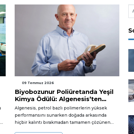
S
09 Temmuz 2026
Biyobozunur Poliüretanda Yeşil
Kimya Ödülü: Algenesis’ten
"Soleic" Başarısı
u
Algenesis, petrol bazlı polimerlerin yüksek
performansını sunarken doğada arkasında
un
hiçbir kalıntı bırakmadan tamamen çözünen
devrim niteliğindeki Soleic® teknolojisiyle