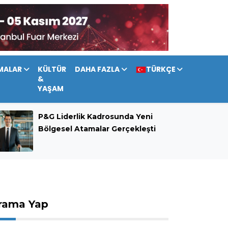
MALAR
KÜLTÜR
DAHA FAZLA
TÜRKÇE
&
YAŞAM
P&G Liderlik Kadrosunda Yeni
Bölgesel Atamalar Gerçekleşti
rama Yap