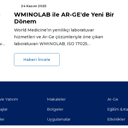
24 Kasım 2025
i
WMINOLAB ile AR-GE'de Yeni Bir
Dönem
World Medicine’ın yenilikçi laboratuvar
hizmetleri ve Ar-Ge çözümleriyle öne çıkan
 ve
laboratuvarı WMINOLAB, ISO 17025
di.
Akreditasyonu ve ardından gelen başarılı ilk
gözetim denetimi ile kaliteye olan uzun vadeli
Haberi İncele
bağlılığını bir kez daha kanıtladı.
Ve Yatırım
Makaleler
Ar-Ge
ajlar
Bölgeler
Eği̇ti̇m & Ka
ler
Uygulamalar
Etkinlikler