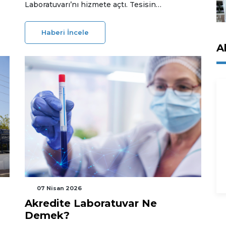
Laboratuvarı’nı hizmete açtı. Tesisin
lansmanında, otonom deniz araçlarının
performansını dalgalı su koşullarında ölçen
Haberi İncele
Türkiye’nin ilk "serbest seyirli" deney
A
demonstrasyonu başarıyla gerçekleştirildi.
07 Nisan 2026
Akredite Laboratuvar Ne
Demek?