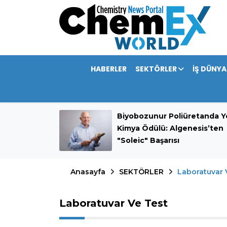
HABERLER
SEKTÖRLER
İŞ DÜNYA
mini 389,9
Biyobozunur Poliüretanda Ye
rdı
Kimya Ödülü: Algenesis’ten
"Soleic" Başarısı
Anasayfa
SEKTÖRLER
Laboratuvar 
Laboratuvar Ve Test