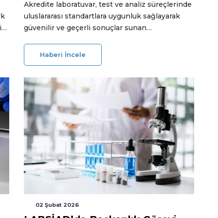
Akredite laboratuvar, test ve analiz süreçlerinde
rk
uluslararası standartlara uygunluk sağlayarak
i
güvenilir ve geçerli sonuçlar sunan
nı
laboratuvarları ifade eder. Bu yazıda
nin
akreditasyonun ne anlama geldiğini, neden
Haberi İncele
önemli olduğunu ve akredite laboratuvarların
sağladığı avantajları ele alıyoruz.
02 Şubat 2026