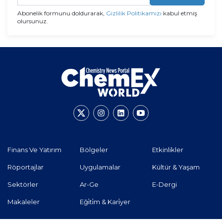
Abonelik formunu doldurarak,
Gizlilik Politikamızı
kabul etmiş
olursunuz.
Finans Ve Yatırım
Bölgeler
Etkinlikler
Röportajlar
Uygulamalar
Kültür & Yaşam
Sektörler
Ar-Ge
E-Dergi
Makaleler
Eği̇ti̇m & Kari̇yer