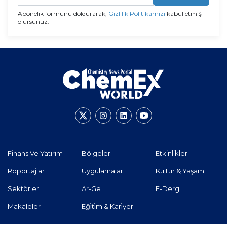
Abonelik formunu doldurarak,
Gizlilik Politikamızı
kabul etmiş
olursunuz.
Finans Ve Yatırım
Bölgeler
Etkinlikler
Röportajlar
Uygulamalar
Kültür & Yaşam
Sektörler
Ar-Ge
E-Dergi
Makaleler
Eği̇ti̇m & Kari̇yer