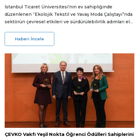
İstanbul Ticaret Üniversitesi’nin ev sahipliğinde
düzenlenen “Ekolojik Tekstil ve Yavaş Moda Çalıştayı”nda
sektörün çevresel etkileri ve sürdürülebilirlik adımları ele
alındı. Sonuç bildirgesinde, aşırı üretim ve tüketimin
azaltılması ile döngüsel ekonomi ve geri dönüşüm
Haberi İncele
altyapısının güçlendirilmesi gerektiği vurgulandı.
05 Aralık 2025
ÇEVKO Vakfı Yeşil Nokta Öğrenci Ödülleri Sahiplerini