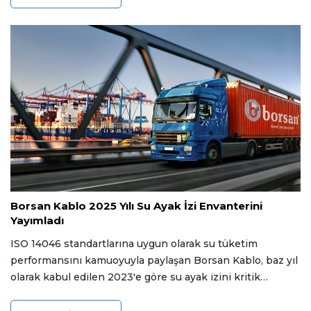
yaklaştığı bu dönemde, Avrupa Komisyonu'nun sanayiyi
korumak adına kısıtlama teklifini tüketici ve endüstriyel
kullanım olarak ikiye bölme planı sektörel dengeleri
değiştirebilecek güçte.
03 Haziran 2026
Borsan Kablo 2025 Yılı Su Ayak İzi Envanterini
Yayımladı
ISO 14046 standartlarına uygun olarak su tüketim
performansını kamuoyuyla paylaşan Borsan Kablo, baz yıl
olarak kabul edilen 2023'e göre su ayak izini kritik
seviyelerin altında tutmayı başardı. Şirket, Samsun Yeni
OSB'de inşası süren 180 milyon dolarlık entegre üretim