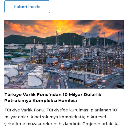
Araştırmaya göre Türkiye’de paydaşların %70’i,
Haberi İncele
vatandaşların ise %75’i sürdürülebilir inşaatı öncelikli bir
konu olarak görüyor.
04 Mart 2026
Türkiye Varlık Fonu’ndan 10 Milyar Dolarlık
Petrokimya Kompleksi Hamlesi
Türkiye Varlık Fonu, Türkiye’de kurulması planlanan 10
milyar dolarlık petrokimya kompleksi için küresel
şirketlerle müzakerelerini hızlandırdı. Projenin ortaklık