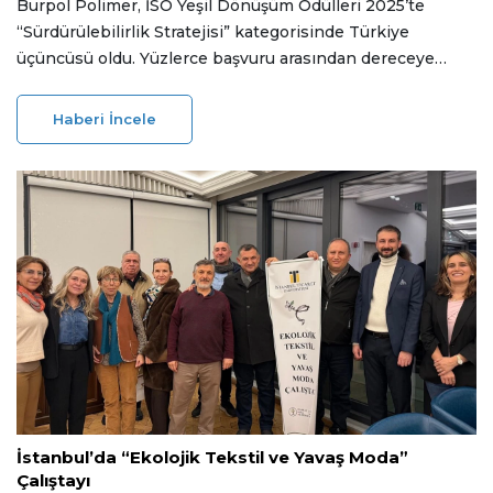
Burpol Polimer, İSO Yeşil Dönüşüm Ödülleri 2025’te
“Sürdürülebilirlik Stratejisi” kategorisinde Türkiye
üçüncüsü oldu. Yüzlerce başvuru arasından dereceye
giren şirket, döngüsel ekonomi odaklı yaklaşımını ulusal
ölçekte tescillemiş oldu. Ödül, Burpol Yönetim Kurulu
Haberi İncele
Başkanı İlkay Yıldırım tarafından teslim alındı.
06 Ocak 2026
İstanbul’da “Ekolojik Tekstil ve Yavaş Moda”
Çalıştayı