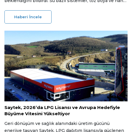
beklendiğini bildirdi. Su bazlı sistemler, toz boya ve nano
ile UV kürleme teknolojileri büyümenin merkezinde.
Haberi İncele
26 Ocak 2026
Saytek, 2026’da LPG Lisansı ve Avrupa Hedefiyle
Büyüme Vitesini Yükseltiyor
Geri dönüşüm ve sağlık alanındaki üretim gücünü
enerjiye taşıyan Saytek, LPG dağıtım lisansıyla güçlenen