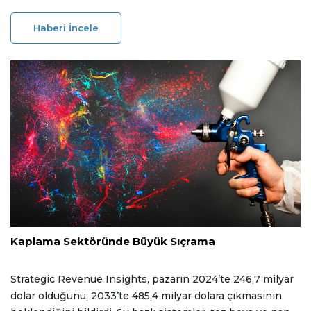
modeli veya endüstriyel kümelenme yapısıyla hayata
geçirilmesi gündemde. Arazi edinimi ve Çevresel Etki
Haberi İncele
Değerlendirmesi (ÇED) süreçlerinin tamamlanması,
Türkiye’nin müzakere gücünü artıran önemli adımlar
arasında yer alıyor.
28 Ocak 2026
Kaplama Sektöründe Büyük Sıçrama
Strategic Revenue Insights, pazarın 2024’te 246,7 milyar
dolar olduğunu, 2033’te 485,4 milyar dolara çıkmasının