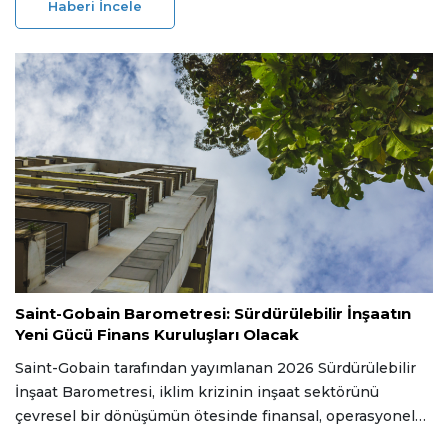
Haberi İncele
üssüyle su geri kazanım altyapısını makro düzeye taşıyor.
21 Mayıs 2026
Saint-Gobain Barometresi: Sürdürülebilir İnşaatın
Yeni Gücü Finans Kuruluşları Olacak
Saint-Gobain tarafından yayımlanan 2026 Sürdürülebilir
İnşaat Barometresi, iklim krizinin inşaat sektörünü
çevresel bir dönüşümün ötesinde finansal, operasyonel
ve stratejik bir değişime zorladığını gösteriyor.