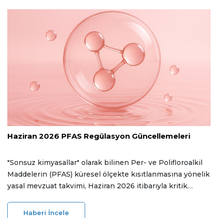
14 Temmuz 2026
Haziran 2026 PFAS Regülasyon Güncellemeleri
"Sonsuz kimyasallar" olarak bilinen Per- ve Polifloroalkil
Maddelerin (PFAS) küresel ölçekte kısıtlanmasına yönelik
yasal mevzuat takvimi, Haziran 2026 itibarıyla kritik
gelişmelere sahne oldu. Avrupa Kimyasallar Ajansı (ECHA)
Sosyo-Ekonomik Analiz Komitesi'nin (SEAC) nihai görüşe
Haberi İncele