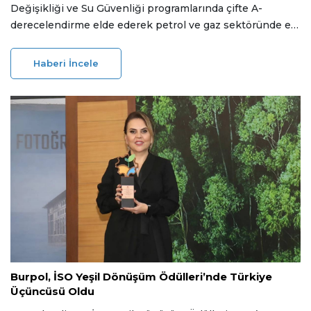
Değişikliği ve Su Güvenliği programlarında çifte A-
derecelendirme elde ederek petrol ve gaz sektöründe en
üst kategoride yer aldı. Şirketin performansında şeffaf
raporlama, risk yönetimi ve proaktif sürdürülebilirlik
Haberi İncele
yaklaşımı öne çıktı
07 Ocak 2026
Burpol, İSO Yeşil Dönüşüm Ödülleri’nde Türkiye
Üçüncüsü Oldu