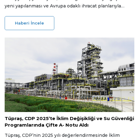
yeni yapılanması ve Avrupa odaklı ihracat planlarıyla
2026’ya hazırlanıyor. Şirket, Konya Kulu OSB’de planlanan
yeni tesis yatırımıyla rPET levha ve gıda ambalajı
Haberi İncele
üretimine geçerek kapasiteyi ve katma değeri artırmayı
hedefliyor.
09 Ocak 2026
Tüpraş, CDP 2025’te İklim Değişikliği ve Su Güvenliği
Programlarında Çifte A- Notu Aldı
Tüpraş, CDP’nin 2025 yılı değerlendirmesinde İklim