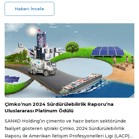
bayrağını taşıyan iş ortağı "Kale Azerbaycan"ın tamamen
Haberi İncele
yenilenen mağazası, bütüncül bir deneyim merkezi olarak
Bakü’de kapılarını açtı.
07 Temmuz 2026
Çimko’nun 2024 Sürdürülebilirlik Raporu’na
Uluslararası Platinum Ödülü
SANKO Holding’in çimento ve hazır beton sektöründe
faaliyet gösteren iştiraki Çimko, 2024 Sürdürülebilirlik
Raporu ile Amerikan İletişim Profesyonelleri Ligi (LACP)