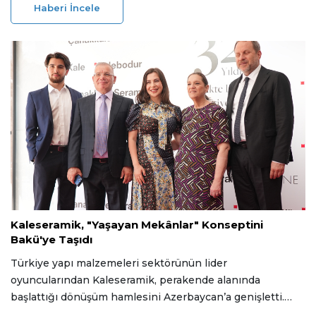
tona çıkaran şirket, son iki yıldaki yatırımlarıyla
Haberi İncele
kapasitesini üç katına taşıyarak dünya genelinde (Çin
hariç) küresel tüketimin %20'sini tek başına karşılayacak
güce ulaştı.
09 Temmuz 2026
Kaleseramik, "Yaşayan Mekânlar" Konseptini
Bakü'ye Taşıdı
Türkiye yapı malzemeleri sektörünün lider
oyuncularından Kaleseramik, perakende alanında
başlattığı dönüşüm hamlesini Azerbaycan’a genişletti.
Şirketin 1994 yılından bu yana tam 32 yıldır bölgedeki