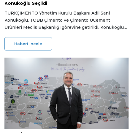
Konukoğlu Seçildi
TÜRKÇİMENTO Yönetim Kurulu Başkanı Adil Sani
Konukoğlu, TOBB Çimento ve Çimento ÜCement
Ürünleri Meclis Başkanlığı görevine getirildi. Konukoğlu
liderliğindeki yeni yönetim; ağır sanayide "üçüz dönüşüm",
yeşil çimento regülasyonları ve Çin Çimento Birliği ile
Haberi İncele
teknoloji transferi odaklı makro stratejilere odaklanacak.
04 Haziran 2026