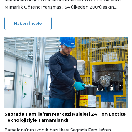
Mimarlık Öğrenci Yarışması, 34 ülkeden 200'ü aşkın
üniversitenin katılımıyla Sırbistan'ın başkenti Belgrad'da
tamamlandı. Yarışmada birincilik ödülünü Güney Afrika
Haberi İncele
ekibi kazanırken, Türkiye'yi Ankara Yıldırım Beyazıt
Üniversitesi öğrencileri temsil etti.
23 Haziran 2026
Sagrada Familia’nın Merkezi Kuleleri 24 Ton Loctite
Teknolojisiyle Tamamlandı
Barselona’nın ikonik bazilikası Sagrada Familia'nın