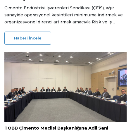
Çimento Endüstrisi İşverenleri Sendikası (ÇEİS), ağır
sanayide operasyonel kesintileri minimuma indirmek ve
organizasyonel direnci artırmak amacıyla Risk ve İş
Sürekliliği Komitesi'ni hayata geçirdi. TS EN ISO 22301
standartlarını temel alan komite, üye fabrikalardan gelen
Haberi İncele
verilerle sektörün ilk makro risk envanterini oluşturuyor.
05 Haziran 2026
TOBB Çimento Meclisi Başkanlığına Adil Sani