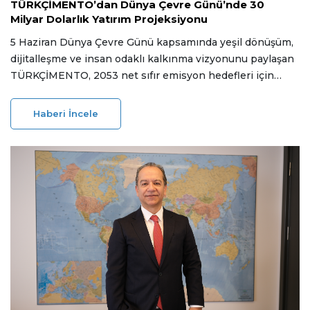
TÜRKÇİMENTO’dan Dünya Çevre Günü’nde 30
Milyar Dolarlık Yatırım Projeksiyonu
5 Haziran Dünya Çevre Günü kapsamında yeşil dönüşüm,
dijitalleşme ve insan odaklı kalkınma vizyonunu paylaşan
TÜRKÇİMENTO, 2053 net sıfır emisyon hedefleri için
hazırlanan stratejik yol haritasını açıkladı. Sektör,
döngüsel ekonomi bileşenleri ve karbon yakalama
Haberi İncele
teknolojileri için makro ölçekli yatırım ajandasını devreye
alıyor.
02 Haziran 2026