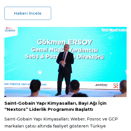
tarafından düzenlenen 2025/26 Inspire Awards'ta
Kurumsal Yayıncılık Kategorisinde en yüksek derece olan
Haberi İncele
Platinum Ödül'e layık görüldü. Rapor, 100 üzerinden 99
puan alarak dünya genelindeki en iyi çalışmalar
sıralamasında 14. sırada yer aldı.
06 Temmuz 2026
Saint-Gobain Yapı Kimyasalları, Bayi Ağı İçin
“Nextors” Liderlik Programını Başlattı
Saint-Gobain Yapı Kimyasalları; Weber, Fosroc ve GCP
markaları çatısı altında faaliyet gösteren Türkiye