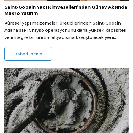
Saint-Gobain Yapı Kimyasalları’ndan Güney Aksında
Makro Yatırım
Küresel yapı malzemeleri üreticilerinden Saint-Gobain,
Adana’daki Chryso operasyonunu daha yüksek kapasiteli
ve entegre bir üretim altyapısına kavuşturacak yeni
tesisinin temelini attı. Yaklaşık 10.000 metrekare alan
üzerinde yükselecek tesisin yıl sonuna kadar devreye
Haberi İncele
alınması planlanıyor.