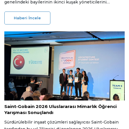
genelindeki bayilerinin ikinci kuşak yöneticilerini
“Nextors” topluluğu bünyesinde bir araya getirdi. Aile
şirketlerinin yönetim devir süreçlerini kurumsal akademi
Haberi İncele
mantığıyla desteklemeyi amaçlayan programın lansmanı
Bodrum’da gerçekleştirilen “Büyük Buluşma” etkinliğiyle
yapıldı.
03 Temmuz 2026
Saint-Gobain 2026 Uluslararası Mimarlık Öğrenci
Yarışması Sonuçlandı
Sürdürülebilir inşaat çözümleri sağlayıcısı Saint-Gobain
tarafından bu yıl 21'incisi düzenlenen 2026 Uluslararası