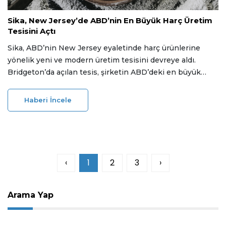
21 Mayıs 2026
Sika, New Jersey’de ABD’nin En Büyük Harç Üretim
Tesisini Açtı
Sika, ABD’nin New Jersey eyaletinde harç ürünlerine
yönelik yeni ve modern üretim tesisini devreye aldı.
Bridgeton’da açılan tesis, şirketin ABD’deki en büyük
harç üretim tesisi olma özelliği taşıyor.
Haberi İncele
‹
1
2
3
›
Arama Yap