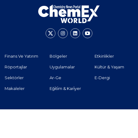
Finans Ve Yatırım
Bölgeler
Etkinlikler
Röportajlar
Uygulamalar
Kültür & Yaşam
Sektörler
Ar-Ge
E-Dergi
Makaleler
Eği̇ti̇m & Kari̇yer
Hakkımızda
Çerez Politikası
İletişim
ChemEx World'e Reklam Ver
© 2026 - ChemEx World - Tüm hakları saklıdır.