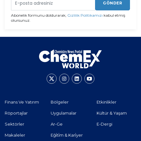
GÖNDER
Abonelik formunu doldurarak,
Gizlilik Politikamızı
kabul etmiş
olursunuz.
Finans Ve Yatırım
Bölgeler
Etkinlikler
Röportajlar
Uygulamalar
Kültür & Yaşam
Sektörler
Ar-Ge
E-Dergi
Makaleler
Eği̇ti̇m & Kari̇yer