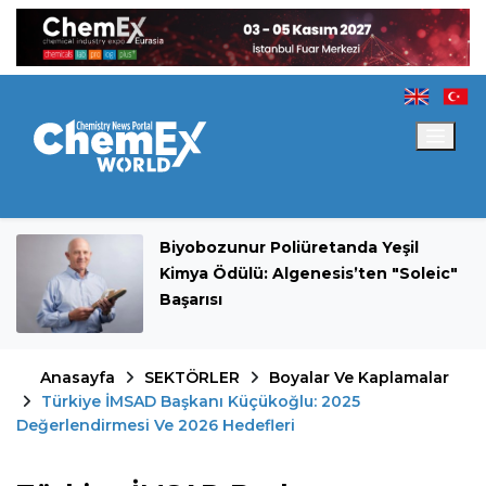
Biyobozunur Poliüretanda Yeşil
Kimya Ödülü: Algenesis’ten "Soleic"
Başarısı
Anasayfa
SEKTÖRLER
Boyalar Ve Kaplamalar
Türkiye İMSAD Başkanı Küçükoğlu: 2025
Değerlendirmesi Ve 2026 Hedefleri