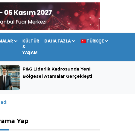
MALAR
KÜLTÜR
DAHA FAZLA
TÜRKÇE
&
YAŞAM
P&G Liderlik Kadrosunda Yeni
Bölgesel Atamalar Gerçekleşti
ladı
rama Yap