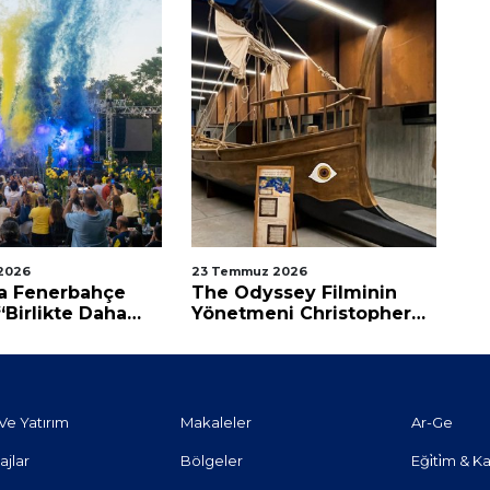
2026
23 Temmuz 2026
20
a Fenerbahçe
The Odyssey Filminin
TV
“Birlikte Daha
Yönetmeni Christopher
Ge
z”
Nolan'a Mektup Var
Ve Yatırım
Makaleler
Ar-Ge
ajlar
Bölgeler
Eği̇ti̇m & Ka