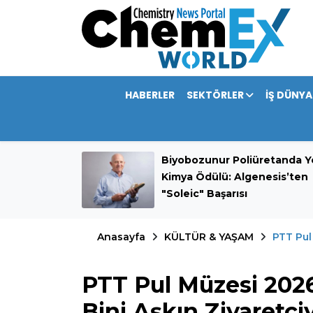
HABERLER
SEKTÖRLER
İŞ DÜNYA
mini 389,9
Biyobozunur Poliüretanda Ye
rdı
Kimya Ödülü: Algenesis’ten
"Soleic" Başarısı
Anasayfa
KÜLTÜR & YAŞAM
PTT Pul 
PTT Pul Müzesi 2026
Bini Aşkın Ziyaretçiy