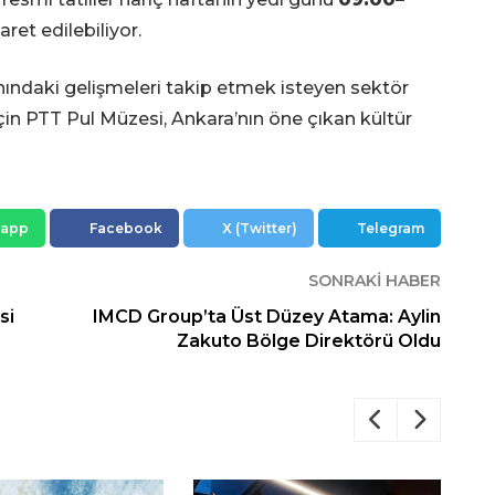
aret edilebiliyor.
 alanındaki gelişmeleri takip etmek isteyen sektör
için PTT Pul Müzesi, Ankara’nın öne çıkan kültür
sapp
Facebook
X (Twitter)
Telegram
SONRAKI HABER
si
IMCD Group’ta Üst Düzey Atama: Aylin
Zakuto Bölge Direktörü Oldu