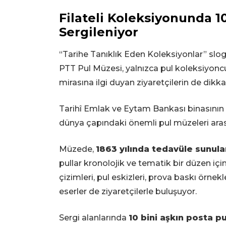
Filateli Koleksiyonunda 1
Sergileniyor
“Tarihe Tanıklık Eden Koleksiyonlar” slo
PTT Pul Müzesi, yalnızca pul koleksiyoncul
mirasına ilgi duyan ziyaretçilerin de dikka
Tarihî Emlak ve Eytam Bankası binasının 
dünya çapındaki önemli pul müzeleri aras
Müzede,
1863 yılında tedavüle sunula
pullar kronolojik ve tematik bir düzen içi
çizimleri, pul eskizleri, prova baskı örne
eserler de ziyaretçilerle buluşuyor.
Sergi alanlarında
10 bini aşkın posta p