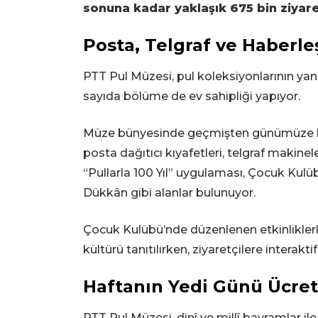
sonuna kadar yaklaşık 675 bin ziyare
Posta, Telgraf ve Haberle
PTT Pul Müzesi, pul koleksiyonlarının yan
sayıda bölüme de ev sahipliği yapıyor.
Müze bünyesinde geçmişten günümüze kull
posta dağıtıcı kıyafetleri, telgraf makinel
“Pullarla 100 Yıl” uygulaması, Çocuk Kul
Dükkân gibi alanlar bulunuyor.
Çocuk Kulübü’nde düzenlenen etkinlikler
kültürü tanıtılırken, ziyaretçilere interakt
Haftanın Yedi Günü Ücrets
PTT Pul Müzesi, dinî ve millî bayramlar ile