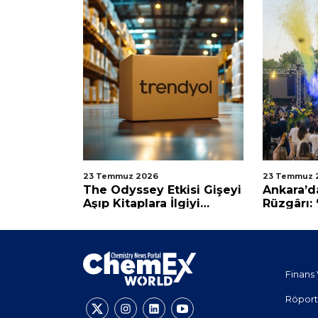
23 Temmuz 2026
23 Temmuz 
e
The Odyssey Etkisi Gişeyi
Ankara’d
Aşıp Kitaplara İlgiyi
Rüzgârı: 
ünya
Katladı
Güçlüyü
e Ortak
Finans 
Röport