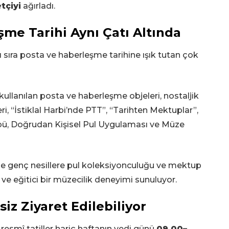
tçiyi
ağırladı.
şme Tarihi Aynı Çatı Altında
ı sıra posta ve haberleşme tarihine ışık tutan çok
anılan posta ve haberleşme objeleri, nostaljik
eri, “İstiklal Harbi’nde PTT”, “Tarihten Mektuplar”,
übü, Doğrudan Kişisel Pul Uygulaması ve Müze
le genç nesillere pul koleksiyonculuğu ve mektup
if ve eğitici bir müzecilik deneyimi sunuluyor.
iz Ziyaret Edilebiliyor
 resmî tatiller hariç haftanın yedi günü
09.00–