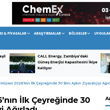
SI & PİYASALAR
ARAŞTIRMALAR
BÖLGELER
UYGULA
şil
CALL Energy, Zambiya’daki
Güneş Enerjisi Kapasitesini İkiye
Katlıyor
Müzesi 2026’nın İlk Çeyreğinde 30 Bini Aşkın Ziyaretçiyi Ağır
’nın İlk Çeyreğinde 30
A
i Ağırladı