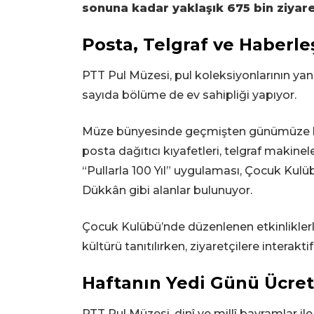
sonuna kadar yaklaşık 675 bin ziyare
Posta, Telgraf ve Haberle
PTT Pul Müzesi, pul koleksiyonlarının yan
sayıda bölüme de ev sahipliği yapıyor.
Müze bünyesinde geçmişten günümüze kull
posta dağıtıcı kıyafetleri, telgraf makinel
“Pullarla 100 Yıl” uygulaması, Çocuk Kul
Dükkân gibi alanlar bulunuyor.
Çocuk Kulübü’nde düzenlenen etkinlikler
kültürü tanıtılırken, ziyaretçilere interakt
Haftanın Yedi Günü Ücrets
PTT Pul Müzesi, dinî ve millî bayramlar ile