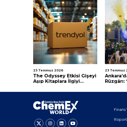
23 Temmuz 2026
23 Temmuz 
e
The Odyssey Etkisi Gişeyi
Ankara’d
Aşıp Kitaplara İlgiyi
Rüzgârı: 
ünya
Katladı
Güçlüyü
e Ortak
Finans 
Röport