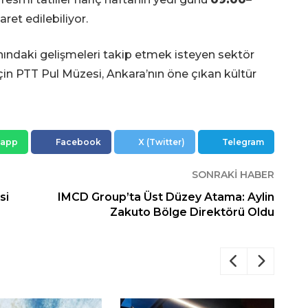
aret edilebiliyor.
 alanındaki gelişmeleri takip etmek isteyen sektör
için PTT Pul Müzesi, Ankara’nın öne çıkan kültür
sapp
Facebook
X (Twitter)
Telegram
SONRAKI HABER
si
IMCD Group’ta Üst Düzey Atama: Aylin
Zakuto Bölge Direktörü Oldu