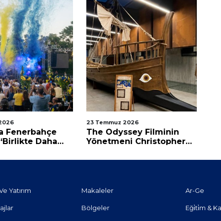
2026
23 Temmuz 2026
20
a Fenerbahçe
The Odyssey Filminin
TV
“Birlikte Daha
Yönetmeni Christopher
Ge
z”
Nolan'a Mektup Var
Ve Yatırım
Makaleler
Ar-Ge
ajlar
Bölgeler
Eği̇ti̇m & Ka