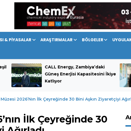
SI & PİYASALAR
ARAŞTIRMALAR
BÖLGELER
UYGULA
şil
CALL Energy, Zambiya’daki
Güneş Enerjisi Kapasitesini İkiye
Katlıyor
Müzesi 2026’nın İlk Çeyreğinde 30 Bini Aşkın Ziyaretçiyi Ağır
’nın İlk Çeyreğinde 30
A
i Ağırladı