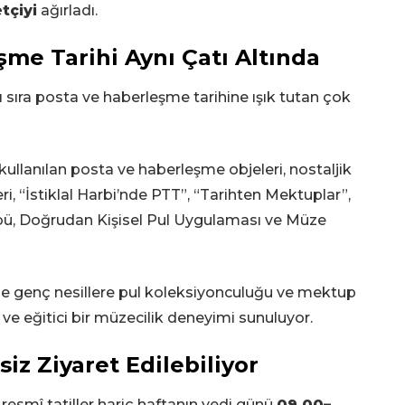
tçiyi
ağırladı.
şme Tarihi Aynı Çatı Altında
ı sıra posta ve haberleşme tarihine ışık tutan çok
anılan posta ve haberleşme objeleri, nostaljik
eri, “İstiklal Harbi’nde PTT”, “Tarihten Mektuplar”,
übü, Doğrudan Kişisel Pul Uygulaması ve Müze
le genç nesillere pul koleksiyonculuğu ve mektup
if ve eğitici bir müzecilik deneyimi sunuluyor.
iz Ziyaret Edilebiliyor
 resmî tatiller hariç haftanın yedi günü
09.00–