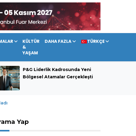
MALAR
KÜLTÜR
DAHA FAZLA
TÜRKÇE
&
YAŞAM
P&G Liderlik Kadrosunda Yeni
Bölgesel Atamalar Gerçekleşti
ladı
rama Yap