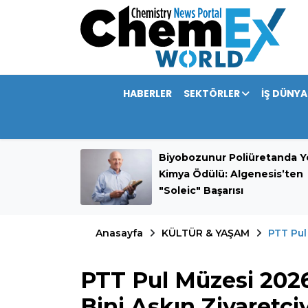
HABERLER
SEKTÖRLER
İŞ DÜNYA
mini 389,9
Biyobozunur Poliüretanda Ye
rdı
Kimya Ödülü: Algenesis’ten
"Soleic" Başarısı
Anasayfa
KÜLTÜR & YAŞAM
PTT Pul 
PTT Pul Müzesi 2026
Bini Aşkın Ziyaretçiy