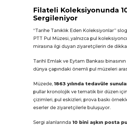
Filateli Koleksiyonunda 1
Sergileniyor
“Tarihe Tanıklık Eden Koleksiyonlar” slo
PTT Pul Müzesi, yalnızca pul koleksiyoncul
mirasına ilgi duyan ziyaretçilerin de dikka
Tarihî Emlak ve Eytam Bankası binasının 
dünya çapındaki önemli pul müzeleri aras
Müzede,
1863 yılında tedavüle sunula
pullar kronolojik ve tematik bir düzen içi
çizimleri, pul eskizleri, prova baskı örne
eserler de ziyaretçilerle buluşuyor.
Sergi alanlarında
10 bini aşkın posta p