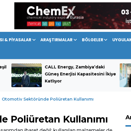
SI & PİYASALAR
ARAŞTIRMALAR
BÖLGELER
UYGULA
şil
CALL Energy, Zambiya’daki
Güneş Enerjisi Kapasitesini İkiye
Katlıyor
Otomotiv Sektöründe Poliüretan Kullanımı
e Poliüretan Kullanımı
A
sarımdan ibaret değil; kullanılan malzemeler de