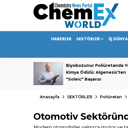
HABERLER
SEKTÖRLER
İŞ DÜNYA
mini 389,9
Biyobozunur Poliüretanda Ye
rdı
Kimya Ödülü: Algenesis’ten
"Soleic" Başarısı
Anasayfa
SEKTÖRLER
Poliüretan
Otomotiv Sektöründ
Modern otomobiller yalnızca motor ve ta