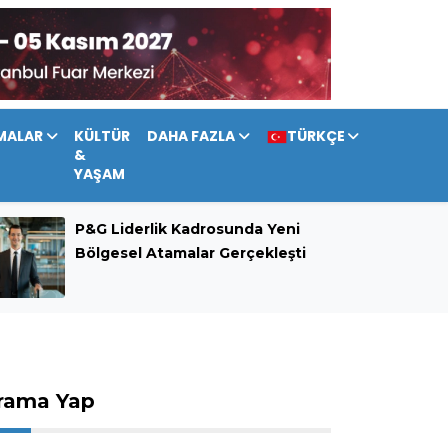
MALAR
KÜLTÜR
DAHA FAZLA
TÜRKÇE
&
YAŞAM
P&G Liderlik Kadrosunda Yeni
Bölgesel Atamalar Gerçekleşti
rama Yap