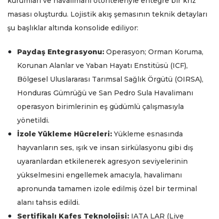
kurumları ve havalimanı otoriteleriyle entegre bir kriz
masası oluşturdu. Lojistik akış şemasının teknik detayları
şu başlıklar altında konsolide ediliyor:
Paydaş Entegrasyonu:
Operasyon; Orman Koruma,
Korunan Alanlar ve Yaban Hayatı Enstitüsü (ICF),
Bölgesel Uluslararası Tarımsal Sağlık Örgütü (OIRSA),
Honduras Gümrüğü ve San Pedro Sula Havalimanı
operasyon birimlerinin eş güdümlü çalışmasıyla
yönetildi.
İzole Yükleme Hücreleri:
Yükleme esnasında
hayvanların ses, ışık ve insan sirkülasyonu gibi dış
uyaranlardan etkilenerek agresyon seviyelerinin
yükselmesini engellemek amacıyla, havalimanı
apronunda tamamen izole edilmiş özel bir terminal
alanı tahsis edildi.
Sertifikalı Kafes Teknolojisi:
IATA LAR (Live