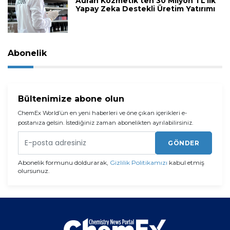
Auran Kozmetik’ten 30 Milyon TL’lik
Yapay Zeka Destekli Üretim Yatırımı
Abonelik
Bültenimize abone olun
ChemEx World’ün en yeni haberleri ve öne çıkan içerikleri e-
postanıza gelsin. İstediğiniz zaman abonelikten ayrılabilirsiniz.
GÖNDER
Abonelik formunu doldurarak,
Gizlilik Politikamızı
kabul etmiş
olursunuz.