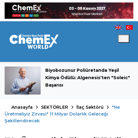
Biyobozunur Poliüretanda Yeşil
Kimya Ödülü: Algenesis’ten "Soleic"
Başarısı
Anasayfa
SEKTÖRLER
İlaç Sektörü
"Ne
Üretmeliyiz Zirvesi" 11 Milyar Dolarlık Geleceği
Şekillendirecek