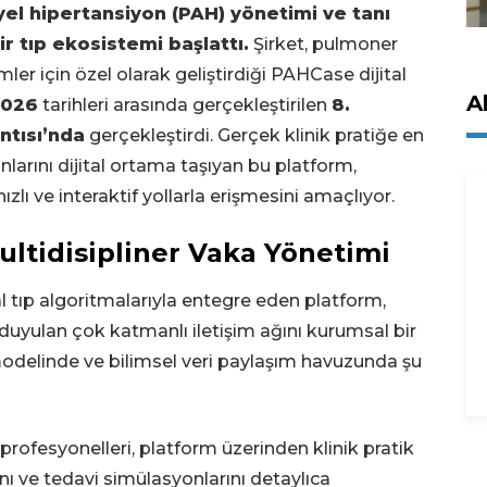
el hipertansiyon (PAH) yönetimi ve tanı
ir tıp ekosistemi başlattı.
Şirket, pulmoner
ler için özel olarak geliştirdiği PAHCase dijital
A
2026
tarihleri arasında gerçekleştirilen
8.
ntısı’nda
gerçekleştirdi. Gerçek klinik pratiğe en
nlarını dijital ortama taşıyan bu platform,
hızlı ve interaktif yollarla erişmesini amaçlıyor.
ultidisipliner Vaka Yönetimi
al tıp algoritmalarıyla entegre eden platform,
duyulan çok katmanlı iletişim ağını kurumsal bir
 modelinde ve bilimsel veri paylaşım havuzunda şu
profesyonelleri, platform üzerinden klinik pratik
tanı ve tedavi simülasyonlarını detaylıca