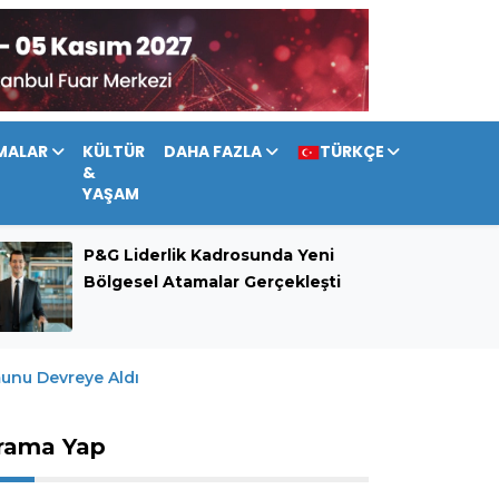
MALAR
KÜLTÜR
DAHA FAZLA
TÜRKÇE
&
YAŞAM
P&G Liderlik Kadrosunda Yeni
Bölgesel Atamalar Gerçekleşti
unu Devreye Aldı
rama Yap