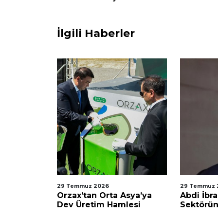
İlgili Haberler
29 Temmuz 2026
29 Temmuz 
arası
Orzax’tan Orta Asya’ya
Abdi İbra
esel
Dev Üretim Hamlesi
Sektörün
Konumunu
Sertifikas