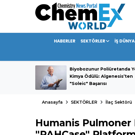
HABERLER
SEKTÖRLER
İŞ DÜNYA
mini 389,9
Biyobozunur Poliüretanda Ye
rdı
Kimya Ödülü: Algenesis’ten
"Soleic" Başarısı
Anasayfa
SEKTÖRLER
İlaç Sektörü
Humanis Pulmoner H
"PAHCase" Platform