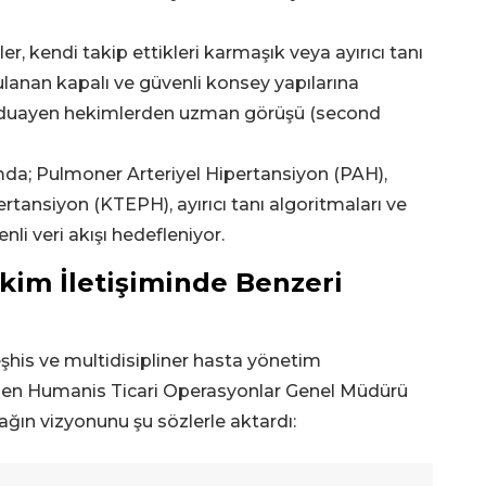
r, kendi takip ettikleri karmaşık veya ayırıcı tanı
ulanan kapalı ve güvenli konsey yapılarına
ki duayen hekimlerden uzman görüşü (second
da; Pulmoner Arteriyel Hipertansiyon (PAH),
nsiyon (KTEPH), ayırıcı tanı algoritmaları ve
li veri akışı hedefleniyor.
kim İletişiminde Benzeri
şhis ve multidisipliner hasta yönetim
en Humanis Ticari Operasyonlar Genel Müdürü
al ağın vizyonunu şu sözlerle aktardı: