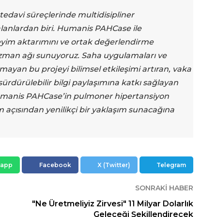
tedavi süreçlerinde multidisipliner
alanlardan biri. Humanis PAHCase ile
eyim aktarımını ve ortak değerlendirme
uzman ağı sunuyoruz. Saha uygulamaları ve
mayan bu projeyi bilimsel etkileşimi artıran, vaka
ürdürülebilir bilgi paylaşımına katkı sağlayan
 Humanis PAHCase’in pulmoner hipertansiyon
şim açısından yenilikçi bir yaklaşım sunacağına
sapp
Facebook
X (Twitter)
Telegram
SONRAKI HABER
"Ne Üretmeliyiz Zirvesi" 11 Milyar Dolarlık
Geleceği Şekillendirecek