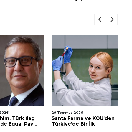
2026
29 Temmuz 2026
23
him, Türk İlaç
Santa Farma ve KOÜ’den
Sa
de Equal Pay
Türkiye’de Bir İlk
Te
ını Alan İlk Şirket
Çi