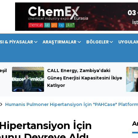
SI & PİYASALAR
ARAŞTIRMALAR
BÖLGELER
UYGULA
şil
CALL Energy, Zambiya’daki
Güneş Enerjisi Kapasitesini İkiye
Katlıyor
Humanis Pulmoner Hipertansiyon İçin "PAHCase" Platform
ipertansiyon İçin
A
unu Devreye Aldı