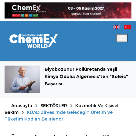
Biyobozunur Poliüretanda Yeşil
Kimya Ödülü: Algenesis’ten "Soleic"
Başarısı
Anasayfa
SEKTÖRLER
Kozmetik Ve Kişisel
Bakım
KÜAD Zirvesi'nde Geleceğin Üretim Ve
Tüketim Kodları Belirlendi