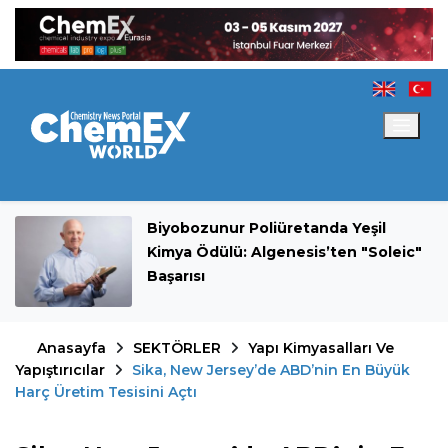
Biyobozunur Poliüretanda Yeşil
Kimya Ödülü: Algenesis’ten "Soleic"
Başarısı
Anasayfa
SEKTÖRLER
Yapı Kimyasalları Ve
Yapıştırıcılar
Sika, New Jersey’de ABD’nin En Büyük
Harç Üretim Tesisini Açtı