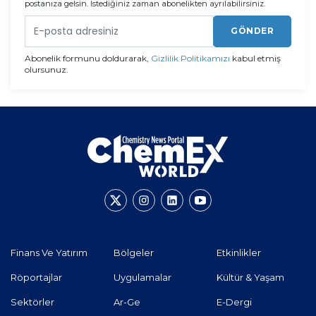
postanıza gelsin. İstediğiniz zaman abonelikten ayrılabilirsiniz.
GÖNDER
Abonelik formunu doldurarak,
Gizlilik Politikamızı
kabul etmiş
olursunuz.
Finans Ve Yatırım
Bölgeler
Etkinlikler
Röportajlar
Uygulamalar
Kültür & Yaşam
Sektörler
Ar-Ge
E-Dergi