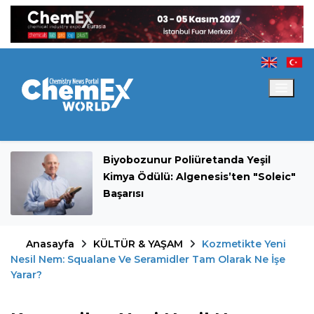
Biyobozunur Poliüretanda Yeşil
Kimya Ödülü: Algenesis’ten "Soleic"
Başarısı
Anasayfa
KÜLTÜR & YAŞAM
Kozmetikte Yeni
Nesil Nem: Squalane Ve Seramidler Tam Olarak Ne İşe
Yarar?