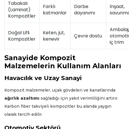
Tabakalı
Farklı
Darbe
İnşaat,
(Laminat)
katmanlar
dayanımı
savunm
Kompozitler
Ambalaj
Doğal Lifli
Keten, jüt,
Çevre dostu
otomoti
Kompozitler
kenevir
iç trim
Sanayide Kompozit
Malzemelerin Kullanım Alanları
Havacılık ve Uzay Sanayi
Kompozit malzemeler, uçak gövdeleri ve kanatlarında
ağırlık azaltımı
sağladığı için yakıt verimliliğini artırır.
Karbon fiber takviyeli kompozitler bu alanda yaygın
olarak tercih edilir.
Otomotiv Sektörü