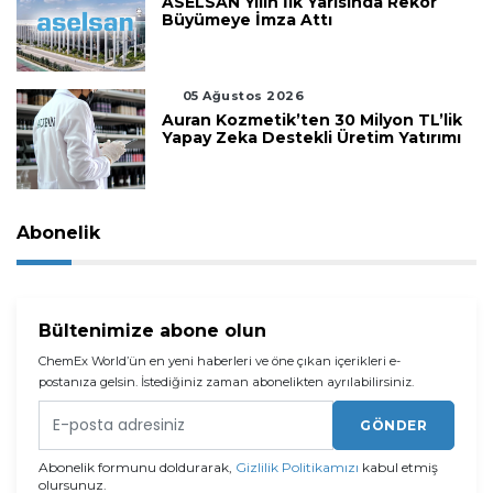
ASELSAN Yılın İlk Yarısında Rekor
Büyümeye İmza Attı
05 Ağustos 2026
Auran Kozmetik’ten 30 Milyon TL’lik
Yapay Zeka Destekli Üretim Yatırımı
Abonelik
Bültenimize abone olun
ChemEx World’ün en yeni haberleri ve öne çıkan içerikleri e-
postanıza gelsin. İstediğiniz zaman abonelikten ayrılabilirsiniz.
GÖNDER
Abonelik formunu doldurarak,
Gizlilik Politikamızı
kabul etmiş
olursunuz.