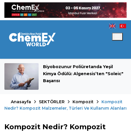
Biyobozunur Poliüretanda Yeşil
Kimya Ödülü: Algenesis’ten "Soleic"
Başarısı
Anasayfa
SEKTÖRLER
Kompozit
Kompozit
Nedir? Kompozit Malzemeler, Türleri Ve Kullanım Alanları
Kompozit Nedir? Kompozit