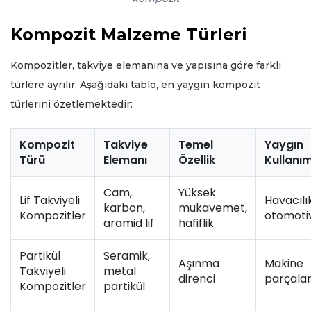
Kompozit Malzeme Türleri
Kompozitler, takviye elemanına ve yapısına göre farklı
türlere ayrılır. Aşağıdaki tablo, en yaygın kompozit
türlerini özetlemektedir:
Kompozit
Takviye
Temel
Yaygın
Türü
Elemanı
Özellik
Kullanı
Cam,
Yüksek
Lif Takviyeli
Havacılık
karbon,
mukavemet,
Kompozitler
otomoti
aramid lif
hafiflik
Partikül
Seramik,
Aşınma
Makine
Takviyeli
metal
direnci
parçalar
Kompozitler
partikül