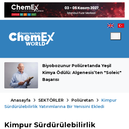
Biyobozunur Poliüretanda Yeşil
Kimya Ödülü: Algenesis’ten "Soleic"
Başarısı
Anasayfa
SEKTÖRLER
Poliüretan
Kimpur
Sürdürülebilirlik Yatırımlarına Bir Yenisini Ekledi
Kimpur Sürdürülebilirlik