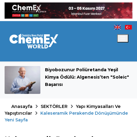
Biyobozunur Poliüretanda Yeşil
Kimya Ödülü: Algenesis’ten "Soleic"
Başarısı
Anasayfa
SEKTÖRLER
Yapı Kimyasalları Ve
Yapıştırıcılar
Kaleseramik Perakende Dönüşümünde
Yeni Sayfa