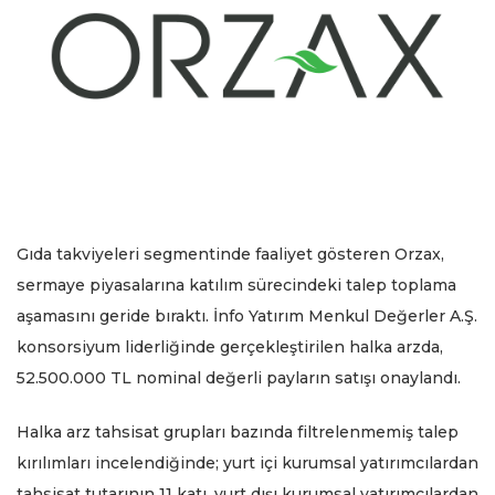
Gıda takviyeleri segmentinde faaliyet gösteren Orzax,
sermaye piyasalarına katılım sürecindeki talep toplama
aşamasını geride bıraktı. İnfo Yatırım Menkul Değerler A.Ş.
konsorsiyum liderliğinde gerçekleştirilen halka arzda,
52.500.000 TL nominal değerli payların satışı onaylandı.
Halka arz tahsisat grupları bazında filtrelenmemiş talep
kırılımları incelendiğinde; yurt içi kurumsal yatırımcılardan
tahsisat tutarının 11 katı, yurt dışı kurumsal yatırımcılardan