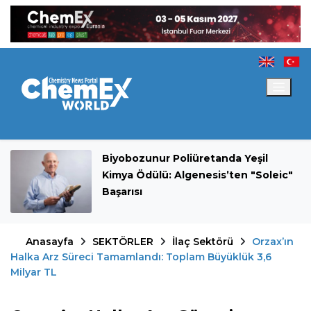
Biyobozunur Poliüretanda Yeşil
Kimya Ödülü: Algenesis’ten "Soleic"
Başarısı
Anasayfa
SEKTÖRLER
İlaç Sektörü
Orzax’ın
Halka Arz Süreci Tamamlandı: Toplam Büyüklük 3,6
Milyar TL