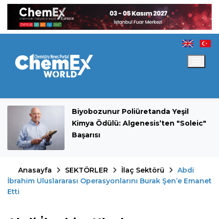
Biyobozunur Poliüretanda Yeşil
Kimya Ödülü: Algenesis’ten "Soleic"
Başarısı
Anasayfa
SEKTÖRLER
İlaç Sektörü
Abdi
İbrahim Uluslararası Operasyonlarını Burak Şen’e Emanet
Etti