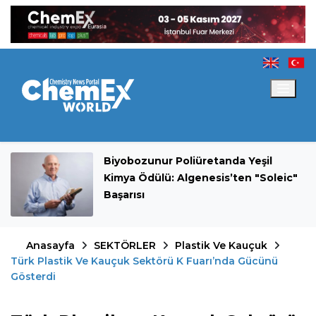
Biyobozunur Poliüretanda Yeşil
Kimya Ödülü: Algenesis’ten "Soleic"
Başarısı
Anasayfa
SEKTÖRLER
Plastik Ve Kauçuk
Türk Plastik Ve Kauçuk Sektörü K Fuarı’nda Gücünü
Gösterdi