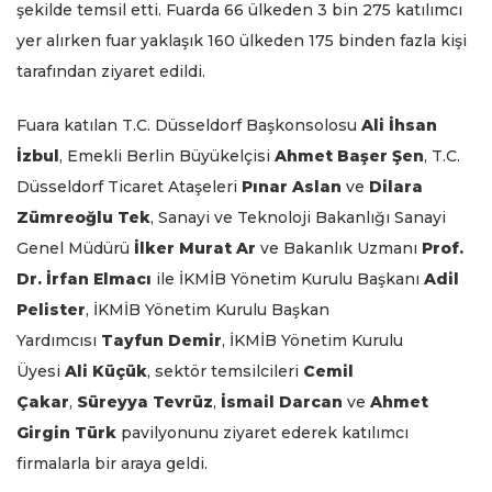
şekilde temsil etti. Fuarda 66 ülkeden 3 bin 275 katılımcı
yer alırken fuar yaklaşık 160 ülkeden 175 binden fazla kişi
tarafından ziyaret edildi.
Fuara katılan T.C. Düsseldorf Başkonsolosu
Ali İhsan
İzbul
, Emekli Berlin Büyükelçisi
Ahmet Başer Şen
, T.C.
Düsseldorf Ticaret Ataşeleri
Pınar Aslan
ve
Dilara
Zümreoğlu Tek
, Sanayi ve Teknoloji Bakanlığı Sanayi
Genel Müdürü
İlker Murat Ar
ve Bakanlık Uzmanı
Prof.
Dr. İrfan Elmacı
ile İKMİB Yönetim Kurulu Başkanı
Adil
Pelister
, İKMİB Yönetim Kurulu Başkan
Yardımcısı
Tayfun Demir
, İKMİB Yönetim Kurulu
Üyesi
Ali Küçük
, sektör temsilcileri
Cemil
Çakar
,
Süreyya Tevrüz
,
İsmail Darcan
ve
Ahmet
Girgin Türk
pavilyonunu ziyaret ederek katılımcı
firmalarla bir araya geldi.