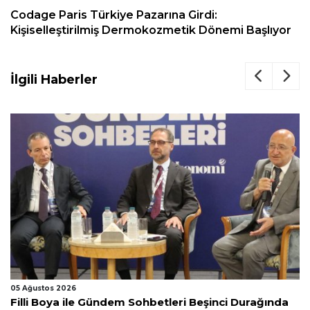
Codage Paris Türkiye Pazarına Girdi:
Kişiselleştirilmiş Dermokozmetik Dönemi Başlıyor
İlgili Haberler
03 Ağustos 2026
ında
Cildin Farklı Nem İhtiyaçlarına Bio-Oil’den İki Yeni