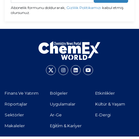
Abonelik formunu doldurarak,
Gizlilik Politikamızı
kabul etmiş
olursunuz.
Finans Ve Yatırım
Bölgeler
Etkinlikler
Röportajlar
Uygulamalar
Kültür & Yaşam
Sektörler
Ar-Ge
E-Dergi
Makaleler
Eği̇ti̇m & Kari̇yer