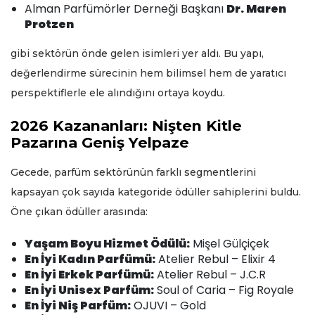
Alman Parfümörler Derneği Başkanı
Dr. Maren
Protzen
gibi sektörün önde gelen isimleri yer aldı. Bu yapı,
değerlendirme sürecinin hem bilimsel hem de yaratıcı
perspektiflerle ele alındığını ortaya koydu.
2026 Kazananları: Nişten Kitle
Pazarına Geniş Yelpaze
Gecede, parfüm sektörünün farklı segmentlerini
kapsayan çok sayıda kategoride ödüller sahiplerini buldu.
Öne çıkan ödüller arasında:
Yaşam Boyu Hizmet Ödülü:
Mişel Gülçiçek
En İyi Kadın Parfümü:
Atelier Rebul – Elixir 4
En İyi Erkek Parfümü:
Atelier Rebul – J.C.R
En İyi Unisex Parfüm:
Soul of Caria – Fig Royale
En İyi Niş Parfüm:
OJUVI – Gold