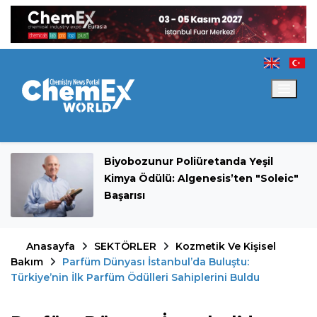
Biyobozunur Poliüretanda Yeşil
Kimya Ödülü: Algenesis’ten "Soleic"
Başarısı
Anasayfa
SEKTÖRLER
Kozmetik Ve Kişisel
Bakım
Parfüm Dünyası İstanbul’da Buluştu:
Türkiye’nin İlk Parfüm Ödülleri Sahiplerini Buldu