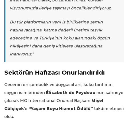
International olarak, bu zengin mirası küresel
vizyonumuzla ileriye taşımayı önceliklendiriyoruz.
Bu tür platformların yeni iş birliklerine zemin
hazırlayacağına, katma değerli üretimi teşvik
edeceğine ve Türkiye’nin koku alanındaki özgün
hikâyesini daha geniş kitlelere ulaştıracağına
inanıyoruz.”
Sektörün Hafızası Onurlandırıldı
Gecenin en sembolik ve duygusal anı, koku tarihinin
saygın isimlerinden
Élisabeth de Feydeau
’nun sahneye
çıkarak MG International Onursal Başkanı
Mişel
Gülçiçek
’e
“Yaşam Boyu Hizmet Ödülü”
takdim etmesi
oldu.