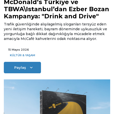
McDonald’s Türkiye ve
TBWA\Istanbul’dan Ezber Bozan
Kampanya: "Drink and Drive"
Trafik güvenliğinde alışılagelmiş sloganları tersyüz eden
yeni iletişim hareketi, bayram döneminde uykusuzluk ve
yorgunluğa bağlı dikkat dağınıklığıyla mücadele etmek
amacıyla McCafé kahvelerini odak noktasına alıyor.
15 Mayıs 2026
KÜLTÜR & YAŞAM
Paylaş