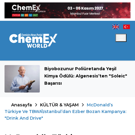
Biyobozunur Poliüretanda Yeşil
Kimya Ödülü: Algenesis’ten "Soleic"
Başarısı
Anasayfa
KÜLTÜR & YAŞAM
McDonald’s
Türkiye Ve TBWA\Istanbul’dan Ezber Bozan Kampanya:
"Drink And Drive"