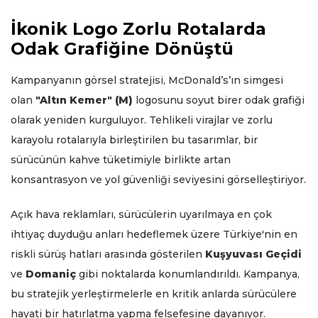
İkonik Logo Zorlu Rotalarda
Odak Grafiğine Dönüştü
Kampanyanın görsel stratejisi, McDonald’s’ın simgesi
olan
"Altın Kemer" (M)
logosunu soyut birer odak grafiği
olarak yeniden kurguluyor. Tehlikeli virajlar ve zorlu
karayolu rotalarıyla birleştirilen bu tasarımlar, bir
sürücünün kahve tüketimiyle birlikte artan
konsantrasyon ve yol güvenliği seviyesini görselleştiriyor.
Açık hava reklamları, sürücülerin uyarılmaya en çok
ihtiyaç duyduğu anları hedeflemek üzere Türkiye'nin en
riskli sürüş hatları arasında gösterilen
Kuşyuvası Geçidi
ve
Domaniç
gibi noktalarda konumlandırıldı. Kampanya,
bu stratejik yerleştirmelerle en kritik anlarda sürücülere
hayati bir hatırlatma yapma felsefesine dayanıyor.