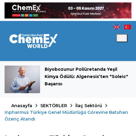
Biyobozunur Poliüretanda Yeşil
Kimya Ödülü: Algenesis’ten "Soleic"
Başarısı
Anasayfa
SEKTÖRLER
İlaç Sektörü
Inpharmus Türkiye Genel Müdürlüğü Görevine Batuhan
Özenç Atandı