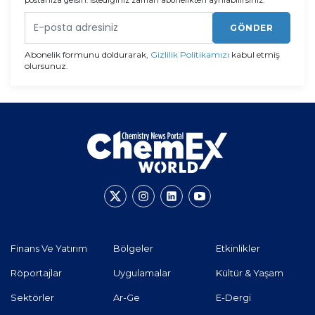
postanıza gelsin. İstediğiniz zaman abonelikten ayrılabilirsiniz.
GÖNDER
Abonelik formunu doldurarak,
Gizlilik Politikamızı
kabul etmiş
olursunuz.
Finans Ve Yatırım
Bölgeler
Etkinlikler
Röportajlar
Uygulamalar
Kültür & Yaşam
Sektörler
Ar-Ge
E-Dergi