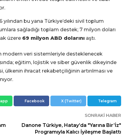
or.
6 yılından bu yana Türkiye’deki sivil toplum
umlara sağladığı toplam destek; 7 milyon doları
mak üzere
69 milyon ABD dolarını
aştı.
en modern veri sistemleriyle desteklenecek
sında; eğitim, lojistik ve siber güvenlik dikeyinde
, ülkenin ihracat rekabetçiliğinin artırılması ve
nıyor.
sapp
Facebook
X (Twitter)
Telegram
SONRAKI HABER
Cam
Danone Türkiye, Hatay’da "Yarına Bir’İz"
Programıyla Kalıcı İyileşme Başlattı