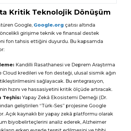
ta Kritik Teknolojik Dönüşüm
üştüren Google,
Google.org
çatısı altında
celikli girişime teknik ve finansal destek
ni fon tahsis ettiğini duyurdu. Bu kapsamda
r:
zleme:
Kandilli Rasathanesi ve Deprem Araştırma
loud kredileri ve fon desteği, ulusal sismik ağın
tikleştirilmesini sağlayacak. Bu entegrasyon,
in hızını ve hassasiyetini kritik ölçüde artıracak.
n Teşhis:
Yapay Zekâ Ekosistemi Derneği (Dr.
ından geliştirilen “Türk-Ses” projesine Google
yor. Açık kaynaklı bir yapay zekâ platformu olarak
um biyobelirteçlerini analiz ederek, Alzheimer
kların erken evrede tespit edilmesini ve tıbbi