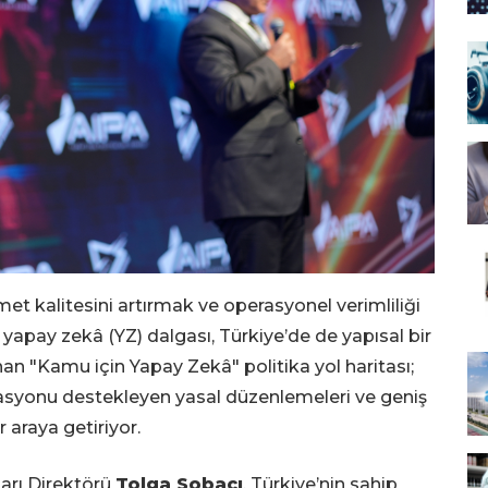
t kalitesini artırmak ve operasyonel verimliliği
pay zekâ (YZ) dalgası, Türkiye’de de yapısal bir
an "Kamu için Yapay Zekâ" politika yol haritası;
asyonu destekleyen yasal düzenlemeleri ve geniş
 araya getiriyor.
ları Direktörü
Tolga Sobacı
, Türkiye’nin sahip