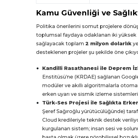
Kamu Güvenliği ve Sağlık
Politika önerilerini somut projelere dön
toplumsal faydaya odaklanan iki yüksek ön
sağlayacak toplam
2 milyon dolarlık
ye
desteklenen projeler şu şekilde öne çıkıyo
Kandilli Rasathanesi ile Deprem İ
Enstitüsü’ne (KRDAE) sağlanan Google C
modüler ve akıllı algoritmalarla otoma
erken uyarı ve sismik izleme sistemlerin
Türk-Ses Projesi ile Sağlıkta Erke
Şeref Sağıroğlu yürütücülüğünde) taraf
Cloud kredileriyle teknik destek verili
kurgulanan sistem; insan sesi ve solun
başta olmak üzere nörobilişsel bozuklu