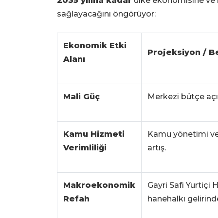
2035 yılına kadar
ülke ekonomisine ve bü
sağlayacağını öngörüyor:
Ekonomik Etki
Projeksiyon / B
Alanı
Mali Güç
Merkezi bütçe aç
Kamu Hizmeti
Kamu yönetimi ve 
Verimliliği
artış.
Makroekonomik
Gayri Safi Yurtiçi
Refah
hanehalkı gelirin