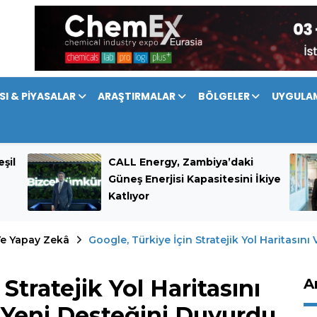
SI & PİYASALAR
ARAŞTIRMALAR
BÖLGELER
UYGULA
şil
CALL Energy, Zambiya’daki
Güneş Enerjisi Kapasitesini İkiye
Katlıyor
 Ve Yapay Zekâ
Google, Türkiye İçin Stratejik Yol Haritasını
Stratejik Yol Haritasını
A
k Yeni Desteğini Duyurdu