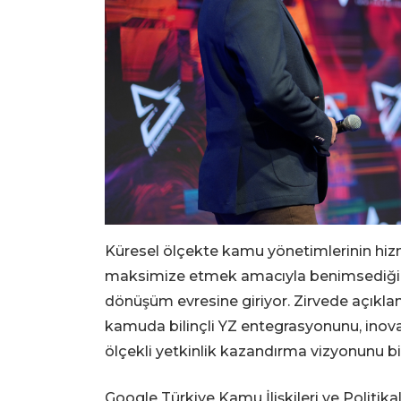
Küresel ölçekte kamu yönetimlerinin hizme
maksimize etmek amacıyla benimsediği ya
dönüşüm evresine giriyor. Zirvede açıklan
kamuda bilinçli YZ entegrasyonunu, inov
ölçekli yetkinlik kazandırma vizyonunu bir
Google Türkiye Kamu İlişkileri ve Politika