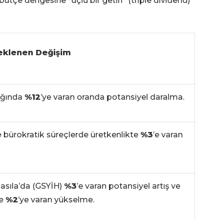
tçe dengesine "üçlü bir getiri" (triple dividend)
eklenen Değişim
ığında
%12
’ye varan oranda potansiyel daralma.
bürokratik süreçlerde üretkenlikte
%3
’e varan
 Hasıla’da (GSYİH)
%3
’e varan potansiyel artış ve
de
%2
’ye varan yükselme.