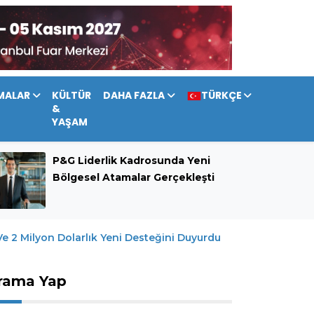
MALAR
KÜLTÜR
DAHA FAZLA
TÜRKÇE
&
YAŞAM
P&G Liderlik Kadrosunda Yeni
Bölgesel Atamalar Gerçekleşti
 Ve 2 Milyon Dolarlık Yeni Desteğini Duyurdu
rama Yap