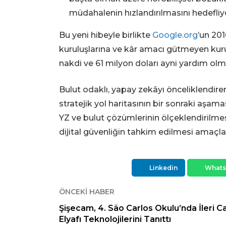
müdahalenin hızlandırılmasını hedefliy
Bu yeni hibeyle birlikte
Google.org
’un 201
kuruluşlarına ve kâr amacı gütmeyen kur
nakdi ve 61 milyon doları ayni yardım ol
Bulut odaklı, yapay zekâyı önceliklendir
stratejik yol haritasının bir sonraki aşama
YZ ve bulut çözümlerinin ölçeklendirilmesi
dijital güvenliğin tahkim edilmesi amaçla
Linkedin
What
ÖNCEKI HABER
Şişecam, 4. São Carlos Okulu’nda İleri 
Elyafı Teknolojilerini Tanıttı