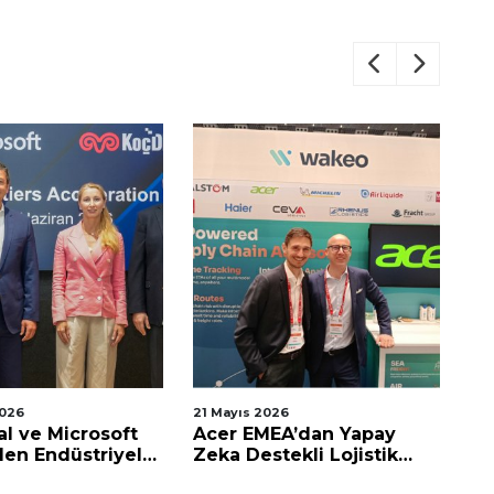
2026
21 Mayıs 2026
11 
al ve Microsoft
Acer EMEA’dan Yapay
EV
den Endüstriyel
Zeka Destekli Lojistik
Pa
â İş Birliği
Hamlesi
Do