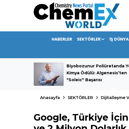
HABERLER
SEKTÖRLER
İŞ DÜNYA
mini 389,9
Biyobozunur Poliüretanda Ye
rdı
Kimya Ödülü: Algenesis’ten
"Soleic" Başarısı
Anasayfa
SEKTÖRLER
Dijitalleşme
Google, Türkiye İçin 
ve 2 Milyon Dolarlı