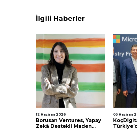
İlgili Haberler
12 Haziran 2026
03 Haziran 
ay Zeka
Borusan Ventures, Yapay
KoçDigit
ine
Zekâ Destekli Maden
Türkiye’
Keşif Girişimi Atana
Yapay Zek